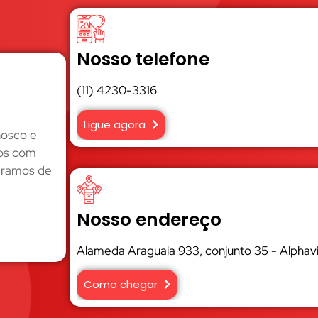
Nosso telefone
(11) 4230-3316
Ligue agora
nosco e
tos com
s ramos de
Nosso endereço
Alameda Araguaia 933, conjunto 35 - Alphavi
Como chegar